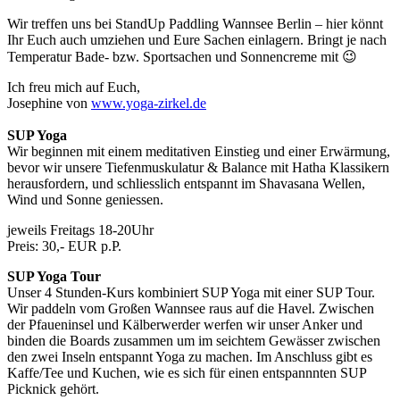
Wir treffen uns bei StandUp Paddling Wannsee Berlin – hier könnt
Ihr Euch auch umziehen und Eure Sachen einlagern. Bringt je nach
Temperatur Bade- bzw. Sportsachen und Sonnencreme mit 😉
Ich freu mich auf Euch,
Josephine von
www.yoga-zirkel.de
SUP Yoga
Wir beginnen mit einem meditativen Einstieg und einer Erwärmung,
bevor wir unsere Tiefenmuskulatur & Balance mit Hatha Klassikern
herausfordern, und schliesslich entspannt im Shavasana Wellen,
Wind und Sonne geniessen.
jeweils Freitags 18-20Uhr
Preis: 30,- EUR p.P.
SUP Yoga Tour
Unser 4 Stunden-Kurs kombiniert SUP Yoga mit einer SUP Tour.
Wir paddeln vom Großen Wannsee raus auf die Havel. Zwischen
der Pfaueninsel und Kälberwerder werfen wir unser Anker und
binden die Boards zusammen um im seichtem Gewässer zwischen
den zwei Inseln entspannt Yoga zu machen. Im Anschluss gibt es
Kaffe/Tee und Kuchen, wie es sich für einen entspannnten SUP
Picknick gehört.